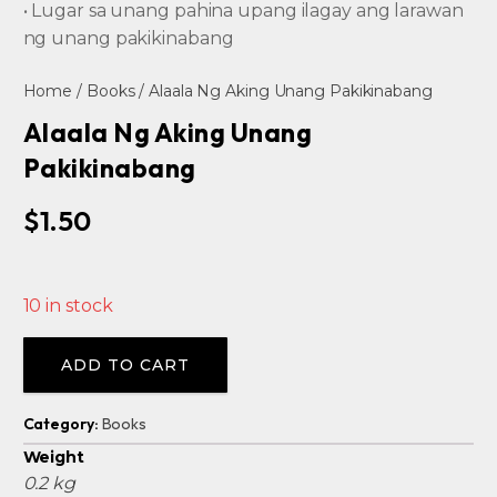
• Lugar sa unang pahina upang ilagay ang larawan
ng unang pakikinabang
Home
/
Books
/ Alaala Ng Aking Unang Pakikinabang
Alaala Ng Aking Unang
Pakikinabang
$
1.50
10 in stock
Alternative:
ADD TO CART
Category:
Books
Weight
0.2 kg