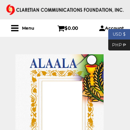
$
0.00
Account
Menu
USD $
PHP ₱